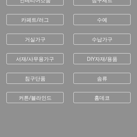
카페트/러그
수예
거실가구
수납가구
서재/사무용가구
DIY자재/용품
침구단품
솜류
커튼/블라인드
홈데코