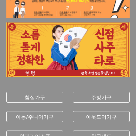
침실가구
주방가구
아동/주니어가구
아웃도어가구
인테리어소품
침구세트