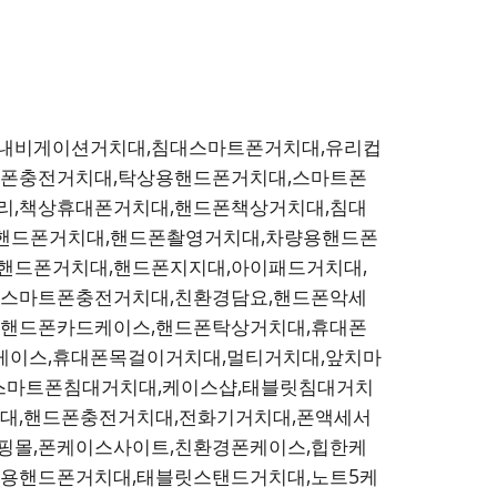
,내비게이션거치대,침대스마트폰거치대,유리컵
이폰충전거치대,탁상용핸드폰거치대,스마트폰
리,책상휴대폰거치대,핸드폰책상거치대,침대
상핸드폰거치대,핸드폰촬영거치대,차량용핸드폰
핸드폰거치대,핸드폰지지대,아이패드거치대,
,스마트폰충전거치대,친환경담요,핸드폰악세
,핸드폰카드케이스,핸드폰탁상거치대,휴대폰
케이스,휴대폰목걸이거치대,멀티거치대,앞치마
,스마트폰침대거치대,케이스샵,태블릿침대거치
대,핸드폰충전거치대,전화기거치대,폰액세서
핑몰,폰케이스사이트,친환경폰케이스,힙한케
차용핸드폰거치대,태블릿스탠드거치대,노트5케