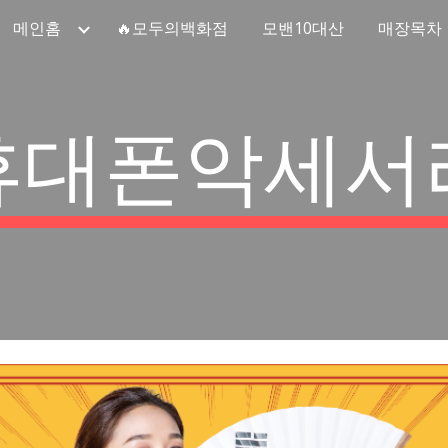
메인홈
🔥모두의백화점
모밴10대산
매장목차
ip to main content
Skip to navigat
휴대폰악세서