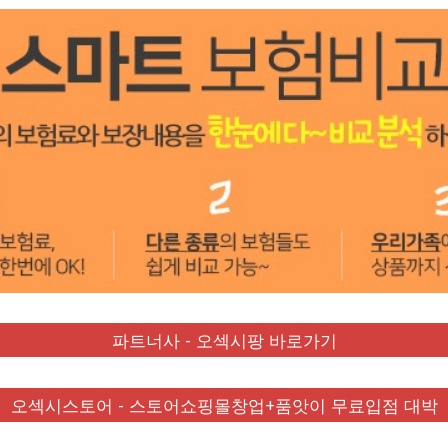
파트너사 - 오섹시팡 바로가기
오섹시스토어 - 스토어쇼핑몰창업+품앗이 무료입점 대박