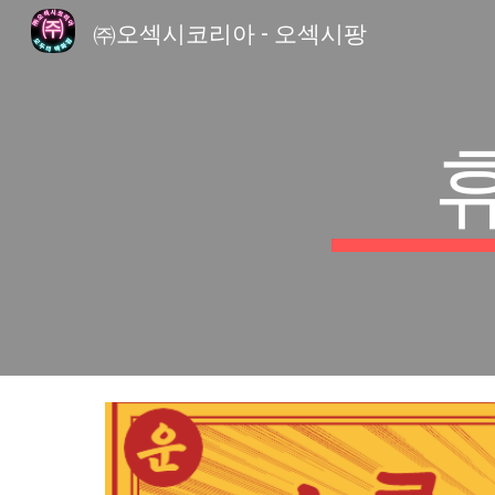
㈜오섹시코리아 - 오섹시팡
Sk