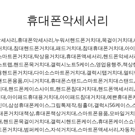
휴대폰악세서리
세사리,휴대폰악세사리,누워서핸드폰거치대,목걸이거치대
거치대,침대핸드폰거치대,패드거치대,침대휴대폰거치대,아
스마트폰거치대,탁상용거치대,휴대폰액세서리,핸드폰악세서
스트랩,핸드폰목거치대,갤럭시노트5케이스,영업용행주,책
용핸드폰거치대,다이소스마트폰거치대,갤럭시탭거치대,멀티
핸드폰용품,미니거치대,휴대폰스탠드,스마트폰거치대스탠드
치대,핸드폰케이스사이트,핸드폰침대거치대,핸드폰액세서리
대,아이패드휴대용거치대,아이패드침대거치대,예쁜휴대폰
인더,삼성휴대폰케이스,그립톡제작,링홀더,갤럭시S6케이스
휴대폰거치대책상,휴대폰책상거치대,스마트폰용품,모바일거치
대,핸드폰목걸이거치대,갤럭시핸드폰케이스,휴대폰케이스쇼
드폰거치대,범퍼케이스,자석거치대,스마트폰액세서리,자동