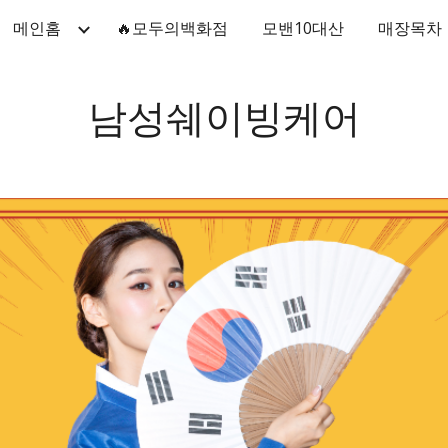
메인홈
🔥모두의백화점
모밴10대산
매장목차
ip to main content
Skip to navigat
남성쉐이빙케어