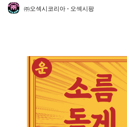
㈜오섹시코리아 - 오섹시팡
Sk