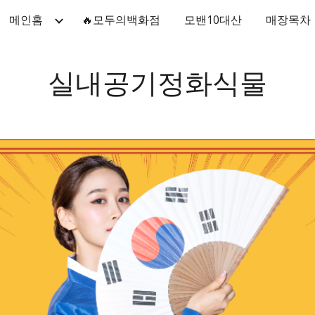
메인홈
🔥모두의백화점
모밴10대산
매장목차
ip to main content
Skip to navigat
실내공기정화식물