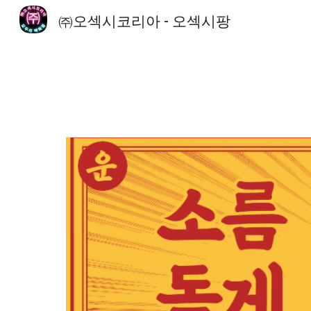
㈜오섹시코리아 - 오섹시팡
Sk