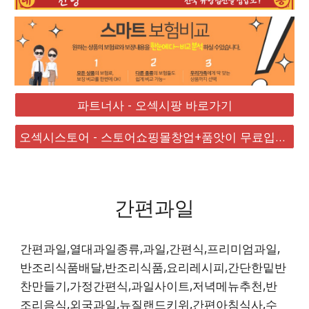
파트너사 - 오섹시팡 바로가기
오섹시스토어 - 스토어쇼핑몰창업+품앗이 무료입점 대박
간편과일
간편과일,열대과일종류,과일,간편식,프리미엄과일,
반조리식품배달,반조리식품,요리레시피,간단한밑반
찬만들기,가정간편식,과일사이트,저녁메뉴추천,반
조리음식,외국과일,뉴질랜드키위,간편아침식사,수