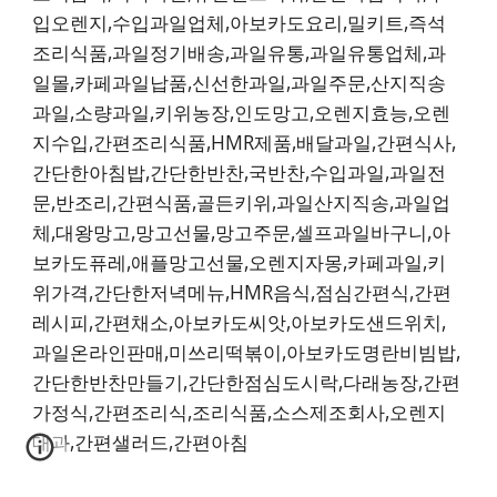
입오렌지,수입과일업체,아보카도요리,밀키트,즉석
조리식품,과일정기배송,과일유통,과일유통업체,과
일몰,카페과일납품,신선한과일,과일주문,산지직송
과일,소량과일,키위농장,인도망고,오렌지효능,오렌
지수입,간편조리식품,HMR제품,배달과일,간편식사,
간단한아침밥,간단한반찬,국반찬,수입과일,과일전
문,반조리,간편식품,골든키위,과일산지직송,과일업
체,대왕망고,망고선물,망고주문,셀프과일바구니,아
보카도퓨레,애플망고선물,오렌지자몽,카페과일,키
위가격,간단한저녁메뉴,HMR음식,점심간편식,간편
레시피,간편채소,아보카도씨앗,아보카도샌드위치,
과일온라인판매,미쓰리떡볶이,아보카도명란비빔밥,
간단한반찬만들기,간단한점심도시락,다래농장,간편
가정식,간편조리식,조리식품,소스제조회사,오렌지
대과,간편샐러드,간편아침