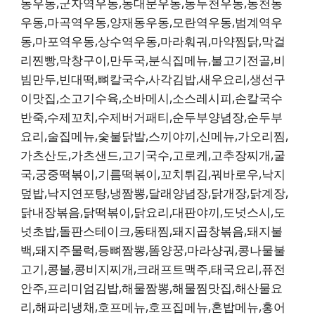
동우동,군자역우동,동대문우동,동두천우동,동천동
우동,마곡역우동,양재동우동,모란역우동,범계역우
동,마포역우동,상수역우동,마라훠궈,마약찜닭,막걸
리찐빵,막창구이,만두국,분식집메뉴,불고기전골,비
빔만두,빈대떡,뼈칼국수,사각김밥,새우요리,생선구
이맛집,소고기수육,소바메시,소스레시피,손칼국수
반죽,수제꼬치,수제버거패티,순두부양념장,순두부
요리,술집메뉴,숯불닭발,스끼야끼,신메뉴,가오리찜,
가츠산도,가츠샌드,고기국수,고로케,고추장찌개,굴
국,궁중떡볶이,기름떡볶이,꼬치튀김,꿔바로우,낙지
덮밥,낙지연포탕,냉짬뽕,달래양념장,닭개장,닭계장,
닭내장볶음,닭떡볶이,닭요리,대판야끼,도넛스시,도
넛초밥,돌판스테이크,동태찜,돼지곱창볶음,돼지불
백,돼지주물럭,등뼈짬뽕,똠양꿍,마라샹궈,콩나물불
고기,콩불,콩비지찌개,크래프트맥주,태국요리,퓨전
안주,프리미엄김밥,해물짬뽕,해물찜맛집,해산물요
리,해파리냉채,호프메뉴,호프집메뉴,혼밥메뉴,홍어