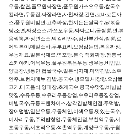
우동,쌀면,풀무원짜장면,풀무원가쓰오우동,쌀국수
컵라면,우동집,짜장라면,사천짜장,건면,코바코돈까
스,풀무원비빔면,고추짜장,한끼든든쌀국수,닭볶음
탕,소면,짜장소스,가쓰오우동,짜짜로니,굴짬뽕,면,볶
음짬뽕,짜장면소스,막걸리안주,임산부간식,짬뽕,로
제떡볶이,메밀소바,두부요리,보쌈삶는법,볶음짜장,
우동재료,일본식재료,연포탕,본죽,직화짜장,짬뽕국,
스키야키,어묵우동,풀무원볶음우동,생우동,비빔밥,
양곱창,냉동면,컵쌀국수,일본식자재,마약김밥,소주
안주,브런치메뉴,김밥,콩국수,냉모밀,내장탕,오삼불
고기,태국음식,양대창,초계국수,콩국수맛집,비빔밥
맛집,수유우동,수유리우동창업,수유리우동집창업,
비빔국수,규동프랜차이즈,삼각김밥체인점,주먹밥,
장어덮밥,일본우동,우동체인,이색우동,맛있는국수,
미사리우동,주먹밥창업,우동체인점,부천역우동,서
초동우동,서초역우동,석촌역우동,계양구우동,구월