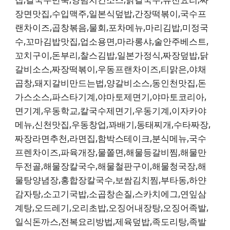
장면맛집,수입맥주,일본식덮밥,간장떡볶이,국수프
랜차이즈,곱창볶음,물회,포차메뉴,마리김밥,미정국
수,꼬마김밥맛집,업소용면,마라롱샤,술안주베스트,
꼬치구이,돈부리,찰스김밥,일본가정식,짜장덮밥,닭
갈비소스,짜장떡볶이,우동프랜차이즈,티맑은,야채
곱창,돼지갈비만드는법,양갈비소스,동인천맛집,돈
가스소스,파스타기계,야마토제면기,야마토코리아,
면기계,우동학교,칼국수제면기,우동기계,이자카야
메뉴,신천맛집,우동창업,꽈배기,동태찌개,수타짜장,
짜장라면추천,라면집,함박스테이크,분식메뉴,국수
프렌차이즈,파육개장,물쫄면,해물등갈비찜,해물만
두전골,해물장칼국수,해물철판구이,해물청국장,해
물탕양념장,홍합장칼국수,보쌈김치찜,부타동,하얀
감자탕,소고기국밥,소곱창손질,스카치에그,연잎삼
계탕,오드레기,오리초밥,오징어내장탕,오징어족발,
일식돈까스,전복요리방법,제육덮밥,족도리탕,족발