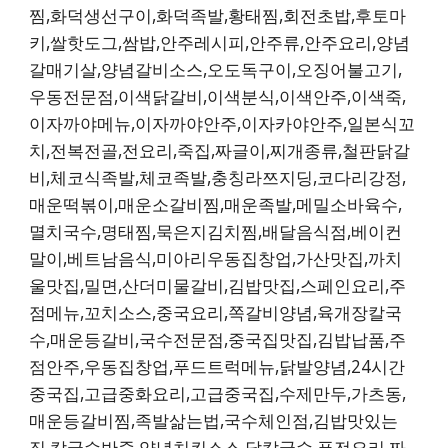
찜,화덕생선구이,화덕족발,황태찜,회전초밥,후토마
키,쌀핫도그,쌈밥,안주레시피,안주류,안주요리,양념
갈매기살,양념갈비소스,오도독구이,오징어불고기,
우동전문점,이색닭갈비,이색분식,이색안주,이색죽,
이자까야메뉴,이자까야안주,이자카야안주,일본식꼬
치,전복전골,전요리,죽집,짜글이,찌개종류,철판닭갈
비,체코식족발,체코족발,충칭라쯔지딩,코다리강정,
매운떡볶이,매운소갈비찜,매운족발,메밀소바육수,
멸치국수,명태찜,묵은지김치찜,배달음식점,베이컨
말이,베트남음식,미아리우동집창업,가산맛집,까치
울맛집,밀면,산더미물갈비,김밥맛집,스페인요리,주
점메뉴,꼬치소스,중국요리,쪽갈비양념,육개장칼국
수,매운등갈비,국수전문점,중국집맛집,김밥납품,주
점안주,우동집창업,푸드트럭메뉴,닭발양념,24시간
중국집,고급중화요리,고급중국집,수제만두,가츠동,
매운등갈비찜,족발삶는법,국수체인점,김밥맛있는
집,칼국수반죽,양념치킨소스,닭칼국수,퓨전요리,짜