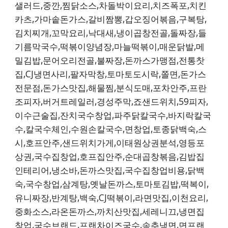
샐러드,중깐,찜닭소스,차돌박이요리,치즈폭포,치킨
카츠,가마솥돈가스,갈비짬뽕,갑오징어볶음,구복탕,
김치찌개,꼬막요리,낙대새,냉이곱창전골,돌짜장,들
기름막국수,떡볶이양념장,마늘떡볶이,매운닭발,메
밀김밥,문어오리전골,불짜장,돈까스가맹점,전통찻
집,CJ냉면사리,팔자막창,토마토도시락,쫄면,돈가스
전문점,돈가스맛집,해물찜,분식도매,포차안주,프란
조피자,버거트레일러,경성주막,죠샌드위치,59피자,
이수근술집,잔치국수창업,파주닭칼국수,바지락칼국
수,칼국수체인,수원손칼국수,면창업,토종닭백숙,스
시,호프안주,샌드위치가게,이태원상권분석,영등포
상권,국수집창업,호프집안주,순대곱창볶음,김밥집
인테리어,냉소바,돈까스맛집,국수집창업비용,닭백
숙,국수창업,삼계탕,옛날돈까스,토마토김밥,떡복이,
유니짜장,반계탕,백숙,CJ떡볶이,라면맛집,이천요리,
중화소스,라온돈까스,까치산맛집,세레니끄,냉면집
창업,국수브랜드,프랜차이즈국수,송추냉면,면프랜