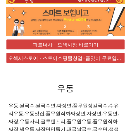
파트너사 - 오섹시팡 바로가기
오섹시스토어 - 스토어쇼핑몰창업+품앗이 무료입점 대박
우동
우동,쌀국수,쌀국수면,짜장면,풀무원장칼국수,수유
리우동,우동맛집,풀무원직화짜장면,자장면,우동면,
짜장,우동사리,글루텐프리,풀무원우동,풀무원직화
짜장,냉우동,짜장면만들기,태국쌀국수,국수면,생생