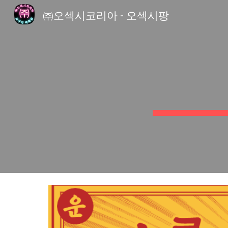
㈜오섹시코리아 - 오섹시팡
Sk