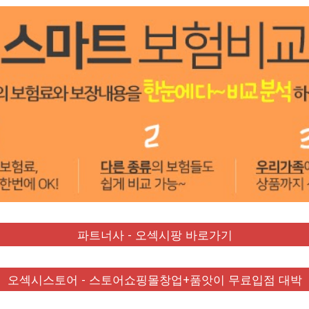
파트너사 - 오섹시팡 바로가기
오섹시스토어 - 스토어쇼핑몰창업+품앗이 무료입점 대박