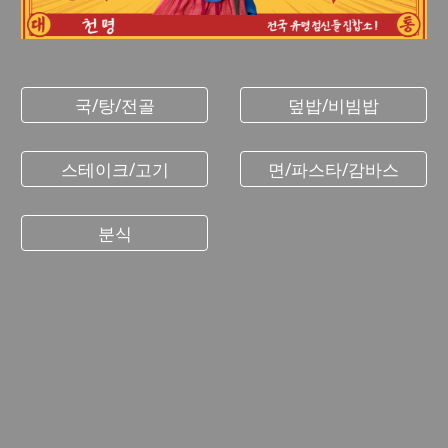
국/탕/전골
덮밥/비빔밥
스테이크/고기
면/파스타/감바스
분식